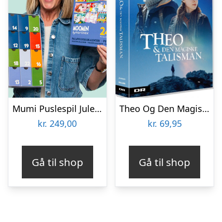
Mumi Puslespil Julekalender
Theo Og Den Magiske Talisman – Dr Julekalender 2018 – DVD – Tv-serie
kr.
249,00
kr.
69,95
Gå til shop
Gå til shop