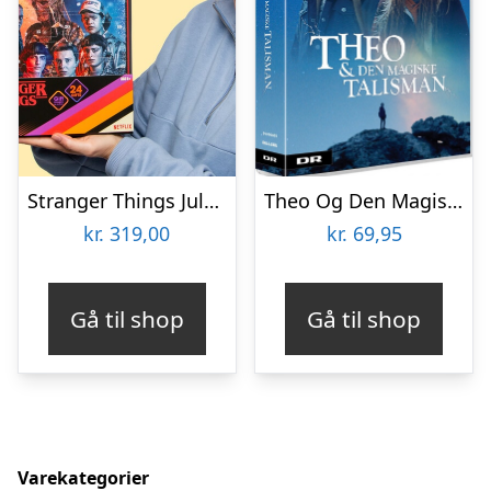
Stranger Things Julekalender
Theo Og Den Magiske Talisman – Dr Julekalender 2018 – DVD – Tv-serie
kr.
319,00
kr.
69,95
Gå til shop
Gå til shop
Varekategorier