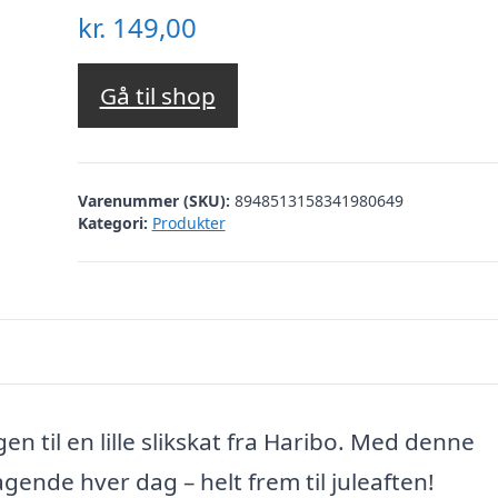
kr.
149,00
Gå til shop
Varenummer (SKU):
8948513158341980649
Kategori:
Produkter
n til en lille slikskat fra Haribo. Med denne
gende hver dag – helt frem til juleaften!