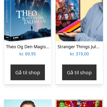
Theo Og Den Magiske Talisman – Dr Julekalender 2018 – DVD – Tv-serie
Stranger Things Julekalender
kr.
69,95
kr.
319,00
Gå til shop
Gå til shop