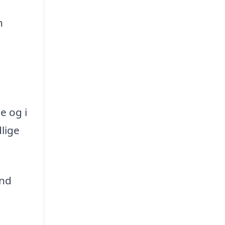
n
e og i
dlige
end