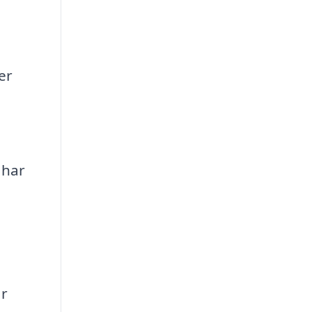
er
 har
ar