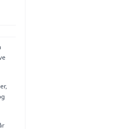
n
ve
er,
og
år