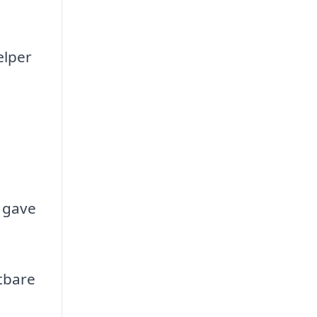
ælper
,
s gave
stbare