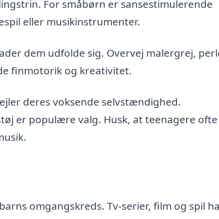
iklingstrin. For småbørn er sansestimulerende
lespil eller musikinstrumenter.
lader dem udfolde sig. Overvej malergrej, perl
 finmotorik og kreativitet.
pejler deres voksende selvstændighed.
tøj er populære valg. Husk, at teenagere ofte
musik.
 barns omgangskreds. Tv-serier, film og spil h