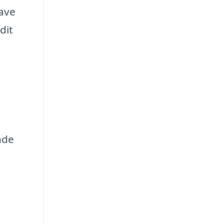
have
dit
nde