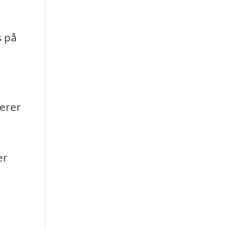
s på
erer
er