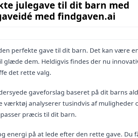
te julegave til dit barn med
 gaveidé med findgaven.ai
den perfekte gave til dit barn. Det kan være e
il glæde dem. Heldigvis findes der nu innovati
fe det rette valg.
dersyede gaveforslag baseret på dit barns ald
e værktøj analyserer tusindvis af muligheder 
passer præcis til dit barn.
g energi på at lede efter den rette gave. Du f